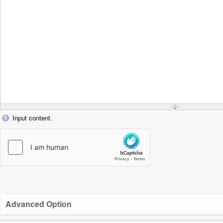
Input content.
Advanced Option