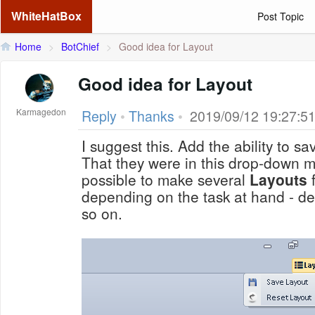
WhiteHatBox
Post Topic
Home
>
BotChief
>
Good idea for Layout
Good idea for Layout
Karmagedon
Reply
•
Thanks
•
2019/09/12 19:27:5
I suggest this. Add the ability to s
That they were in this drop-down me
possible to make several
Layouts
depending on the task at hand - de
so on.